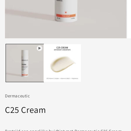
Me
2
op
in
mo
Dermaceutic
C25 Cream