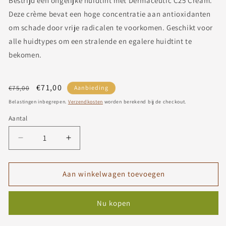
Bestrijd een ongelijke huidtint met Dermaceutic C25 Cream.
Deze crème bevat een hoge concentratie aan antioxidanten
om schade door vrije radicalen te voorkomen. Geschikt voor
alle huidtypes om een stralende en egalere huidtint te
bekomen.
Normale
Aanbiedingsprijs
€71,00
€75,00
Aanbieding
prijs
Belastingen inbegrepen.
Verzendkosten
worden berekend bij de checkout.
Aantal
Aantal
Aantal
verlagen
verhogen
voor
voor
C25
C25
Aan winkelwagen toevoegen
Cream
Cream
Nu kopen