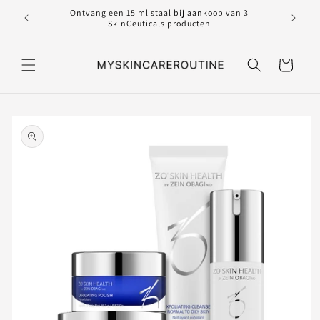
Meteen
en worden
Ontvang een 15 ml staal bij aankoop van 3
naar de
SkinCeuticals producten
content
Winkelwagen
Ga direct naar
productinformatie