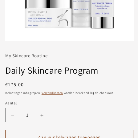
Media
1
openen
My Skincare Routine
in
modaal
Daily Skincare Program
Normale
€175,00
prijs
Belastingen inbegrepen.
Verzendkosten
worden berekend bij de checkout.
Aantal
Aantal
Aantal
verlagen
verhogen
voor
voor
Daily
Daily
Aan winkelwagen toevoegen